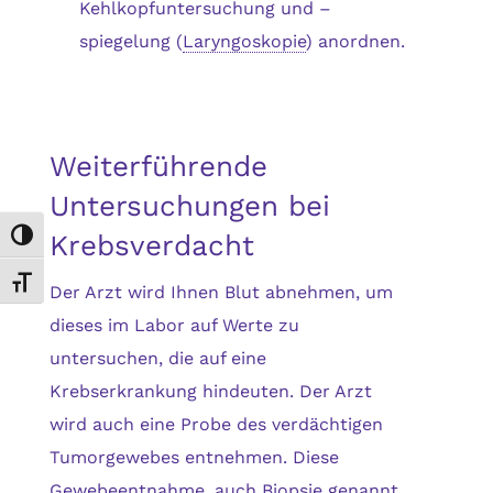
Kehlkopfuntersuchung und –
spiegelung (
Laryngoskopie
) anordnen.
Weiterführende
Untersuchungen bei
Krebsverdacht
Umschalten auf hohe Kontraste
Schrift vergrößern
Der Arzt wird Ihnen Blut abnehmen, um
dieses im Labor auf Werte zu
untersuchen, die auf eine
Krebserkrankung hindeuten. Der Arzt
wird auch eine Probe des verdächtigen
Tumorgewebes entnehmen. Diese
Gewebeentnahme, auch
Biopsie
genannt,